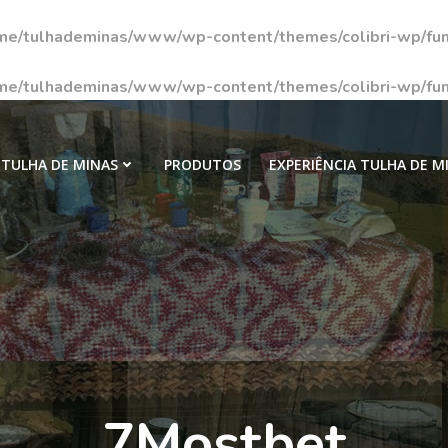
me/tulhademinas/www/wp-content/themes/colibri-wp/fun
me/tulhademinas/www/wp-content/themes/colibri-wp/fun
TULHA DE MINAS
PRODUTOS
EXPERIÊNCIA TULHA DE M
7Mostbet