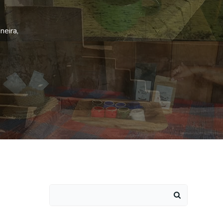
neira,
Search
for: