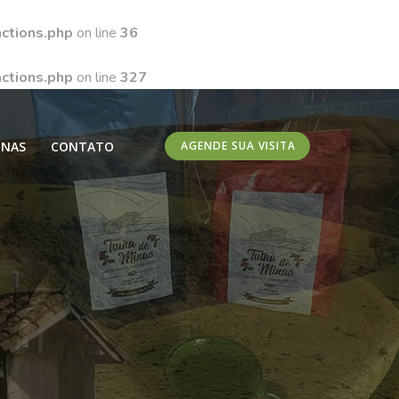
ctions.php
on line
36
ctions.php
on line
327
INAS
CONTATO
AGENDE SUA VISITA