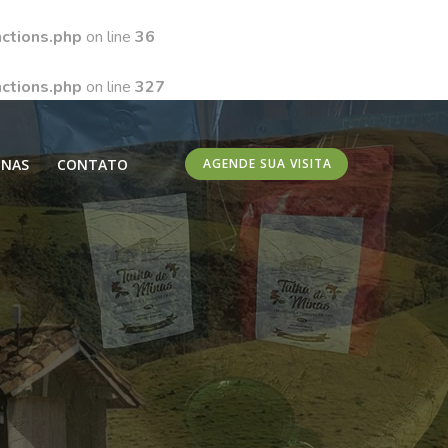
ctions.php
on line
36
ctions.php
on line
327
INAS
CONTATO
AGENDE SUA VISITA