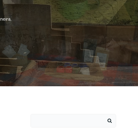
neira,
Search
for: