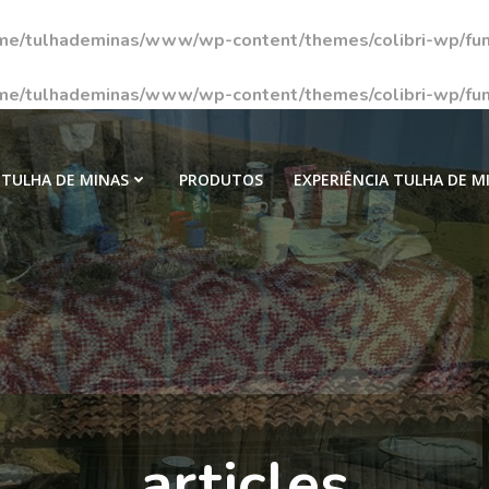
me/tulhademinas/www/wp-content/themes/colibri-wp/fun
me/tulhademinas/www/wp-content/themes/colibri-wp/fun
TULHA DE MINAS
PRODUTOS
EXPERIÊNCIA TULHA DE M
articles