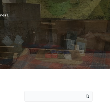
neira,
Search
for: