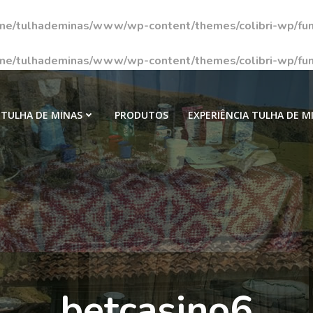
me/tulhademinas/www/wp-content/themes/colibri-wp/fun
me/tulhademinas/www/wp-content/themes/colibri-wp/fun
TULHA DE MINAS
PRODUTOS
EXPERIÊNCIA TULHA DE M
betcasino6