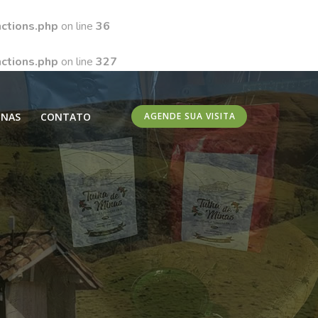
ctions.php
on line
36
ctions.php
on line
327
INAS
CONTATO
AGENDE SUA VISITA