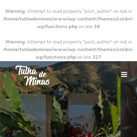
Warning
: Attempt to read property "post_author" on null in
/home/tulhademinas/www/wp-content/themes/colibri-
wp/functions.php
on line
36
Warning
: Attempt to read property "post_author" on null in
/home/tulhademinas/www/wp-content/themes/colibri-
wp/functions.php
on line
327
Pular
para
o
conteúdo