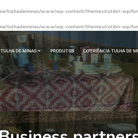
me/tulhademinas/www/wp-content/themes/colibri-wp/fun
me/tulhademinas/www/wp-content/themes/colibri-wp/fun
TULHA DE MINAS
PRODUTOS
EXPERIÊNCIA TULHA DE M
Business partner