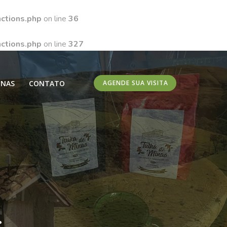
ctions.php
on line
36
ctions.php
on line
327
INAS
CONTATO
AGENDE SUA VISITA
s