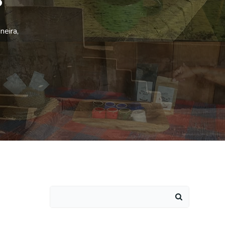
neira,
Search
for: