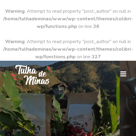
Warning
: Attempt to read property "post_author" on null in
/home/tulhademinas/www/wp-content/themes/colibri-
wp/functions.php
on line
36
Warning
: Attempt to read property "post_author" on null in
/home/tulhademinas/www/wp-content/themes/colibri-
wp/functions.php
on line
327
Pular
para
o
conteúdo