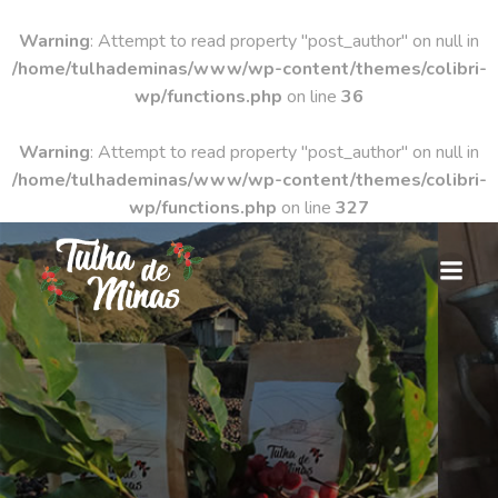
Warning
: Attempt to read property "post_author" on null in
/home/tulhademinas/www/wp-content/themes/colibri-
wp/functions.php
on line
36
Warning
: Attempt to read property "post_author" on null in
/home/tulhademinas/www/wp-content/themes/colibri-
wp/functions.php
on line
327
Pular
para
o
conteúdo