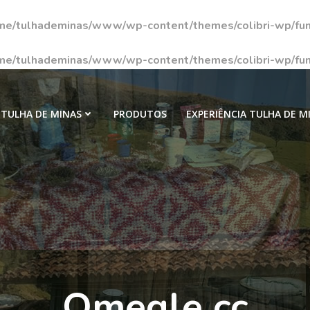
me/tulhademinas/www/wp-content/themes/colibri-wp/fun
me/tulhademinas/www/wp-content/themes/colibri-wp/fun
TULHA DE MINAS
PRODUTOS
EXPERIÊNCIA TULHA DE M
Omegle cc