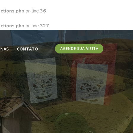
ctions.php
on line
36
ctions.php
on line
327
INAS
CONTATO
AGENDE SUA VISITA