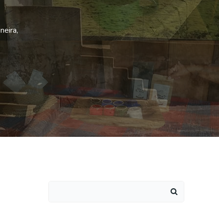
neira,
Search
for: