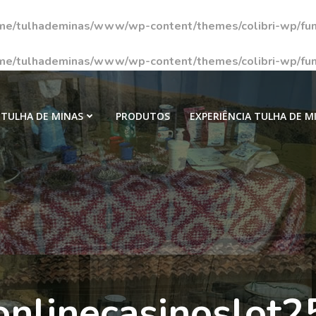
me/tulhademinas/www/wp-content/themes/colibri-wp/fun
me/tulhademinas/www/wp-content/themes/colibri-wp/fun
TULHA DE MINAS
PRODUTOS
EXPERIÊNCIA TULHA DE M
onlinecasinoslot2