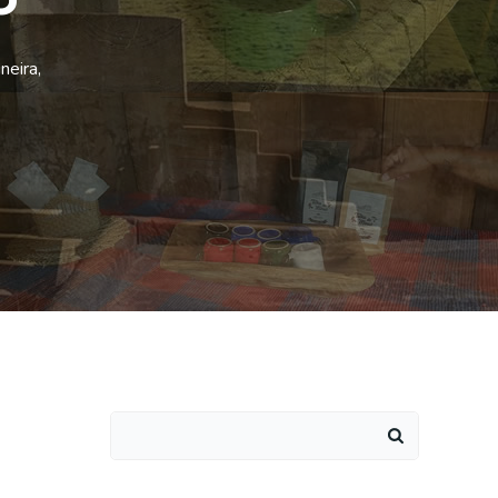
neira,
Search
for: