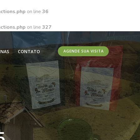
ctions.php
on line
36
ctions.php
on line
327
INAS
CONTATO
AGENDE SUA VISITA
5