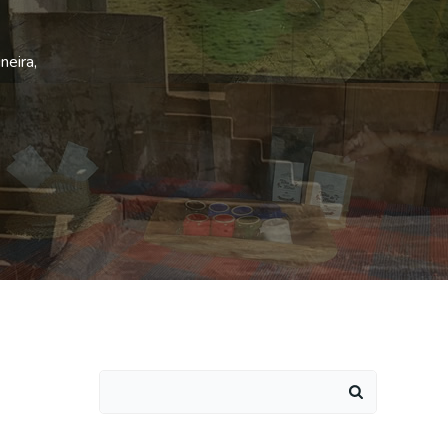
neira,
Search
for: