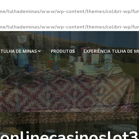
me/tulhademinas/www/wp-content/themes/colibri-wp/fun
me/tulhademinas/www/wp-content/themes/colibri-wp/fun
TULHA DE MINAS
PRODUTOS
EXPERIÊNCIA TULHA DE M
onlinecasinoslot3