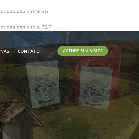
ctions.php
on line
36
ctions.php
on line
327
INAS
CONTATO
AGENDE SUA VISITA