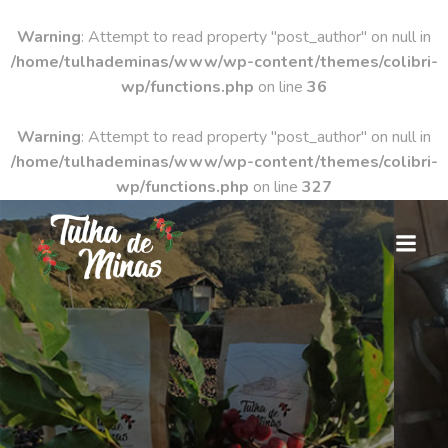
Warning
: Attempt to read property "post_author" on null in
/home/tulhademinas/www/wp-content/themes/colibri-
wp/functions.php
on line
36
Warning
: Attempt to read property "post_author" on null in
/home/tulhademinas/www/wp-content/themes/colibri-
wp/functions.php
on line
327
Pular
para
o
conteúdo