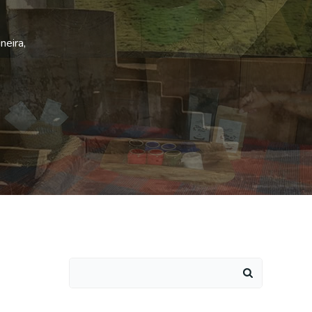
neira,
Search
for: