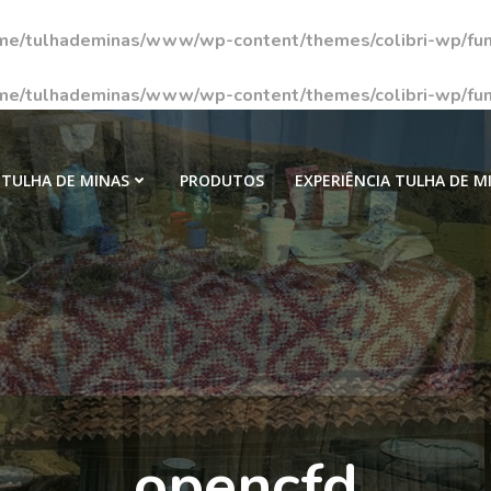
me/tulhademinas/www/wp-content/themes/colibri-wp/fun
me/tulhademinas/www/wp-content/themes/colibri-wp/fun
TULHA DE MINAS
PRODUTOS
EXPERIÊNCIA TULHA DE M
opencfd