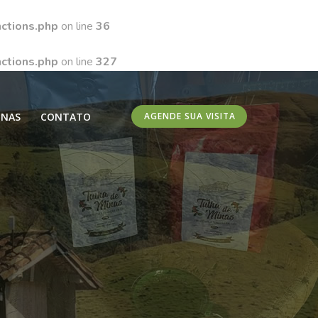
ctions.php
on line
36
ctions.php
on line
327
INAS
CONTATO
AGENDE SUA VISITA