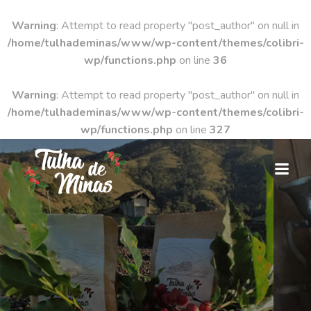
Warning
: Attempt to read property "post_author" on null in
/home/tulhademinas/www/wp-content/themes/colibri-
wp/functions.php
on line
36
Warning
: Attempt to read property "post_author" on null in
/home/tulhademinas/www/wp-content/themes/colibri-
wp/functions.php
on line
327
Pular
para
o
conteúdo