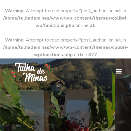
Warning
: Attempt to read property "post_author" on null in
/home/tulhademinas/www/wp-content/themes/colibri-
wp/functions.php
on line
36
Warning
: Attempt to read property "post_author" on null in
/home/tulhademinas/www/wp-content/themes/colibri-
wp/functions.php
on line
327
Pular
para
o
conteúdo