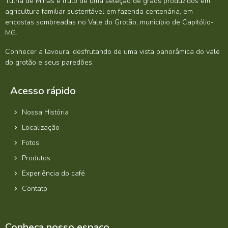
Tulha de Minas é fruto de uma seleção de grãos produzidos em
agricultura familiar sustentável em fazenda centenária, em
encostas sombreadas no Vale do Grotão, município de Capitólio-
MG.
Conhecer a lavoura, desfrutando de uma vista panorâmica do vale
do grotão e seus paredões.
Acesso rápido
Nossa História
Localização
Fotos
Produtos
Experiência do café
Contato
Conheça nosso espaço