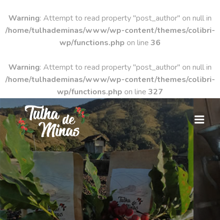
Warning
: Attempt to read property "post_author" on null in
/home/tulhademinas/www/wp-content/themes/colibri-
wp/functions.php
on line
36
Warning
: Attempt to read property "post_author" on null in
/home/tulhademinas/www/wp-content/themes/colibri-
wp/functions.php
on line
327
Pular
para
o
conteúdo